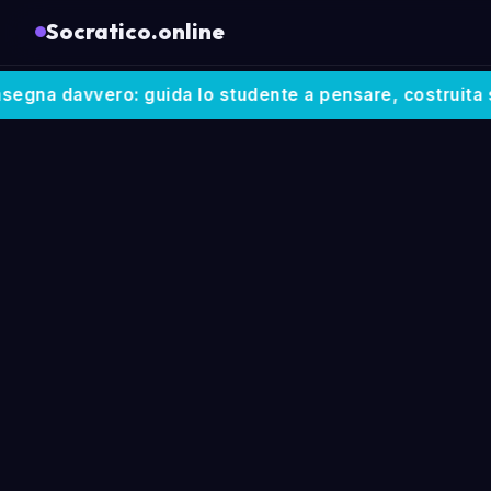
Socratico.online
na davvero: guida lo studente a pensare, costruita sui tuo