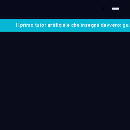
☀️
Il primo tutor artificiale che insegna davvero: guida lo 